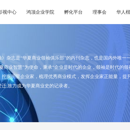
影视中心
鸿顶企业学院
孵化平台
理事会
华人
影视中心
鸿顶企业学院
孵化平台
理事会
华人
USINESS 
袖》杂志是“华夏商业领袖俱乐部”的内刊杂志，也是国内外唯一
华夏商业智慧”为使命，秉承“企业是时代的企业，领袖是时代的领
，挖掘明星企业家，梳理优秀商业模式，发挥企业家正能量，提
变迁,致力成为华夏商业史的记录者。