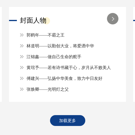
封面人物
郭鹤年——不霸之王
林道明——以勤创大业，将爱洒中华
江锦鑫——做自己生命的舵手
黄琯予——若有诗书藏于心，岁月从不败美人
傅建兴——弘扬中华美食，致力中日友好
张焕卿——光明灯之父
加载更多
加载更多